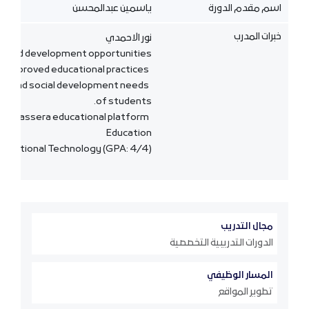
اسم مقدم الدورة
ياسمين عبدالمحسن
خبرات المدرب
نور الاحمدي
es and development opportunities.
Voluntarily participated in training that enhanced teaching techniques and improved educational practices.
Acted as a meaningful role model and attended to the physical safety, esteem, and social development needs
of students.
Participated in an "Education Will Never Stop" initiative during the pandemic using the Classera educational platform.
Education
Educational Technology (GPA: 4/4)
مجال التدريب
الدورات التدريبية التخصصية
المسار الوظيفي
تطوير المواقع