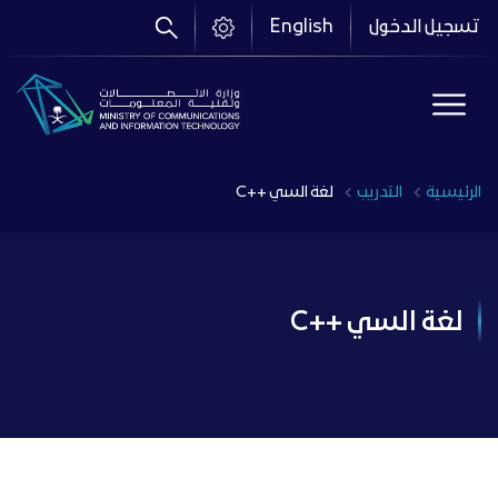
تجاوز
تسجيل الدخول
English
إلى
المحتوى
الرئيسي
Breadcrumb
الرئيسية
التدريب
لغة السي ++C
لغة السي ++C