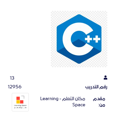
13
رقم التدريب
12956
مقدم
مكان التعلم - Learning
من:
Space