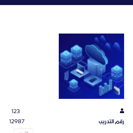
123
رقم التدريب
12987