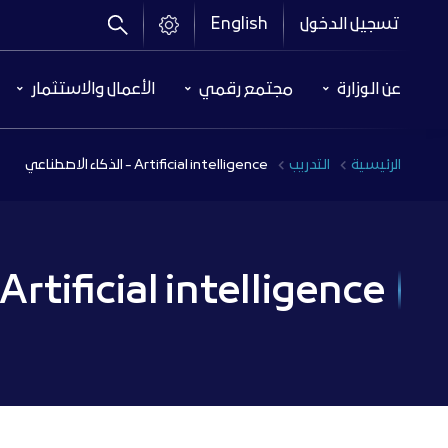
تجاوز
تسجيل الدخول
English
إلى
المحتوى
Header
الرئيسي
عن الوزارة
مجتمع رقمي
الأعمال والاستثمار
Menu
Breadcrumb
الرئيسية
التدريب
Artificial intelligence - الذكاء الاصطناعي
Artificial intelligence - الذكاء الاصطناعي