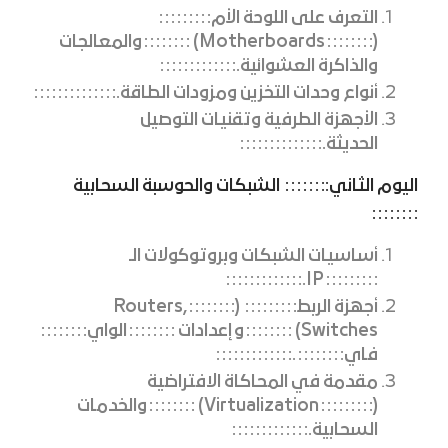
التعرف على اللوحة الأم
(
Motherboards)
والمعالجات
والذاكرة العشوائية.
أنواع وحدات التخزين ومزودات الطاقة.
الأجهزة الطرفية وتقنيات التوصيل
الحديثة.
اليوم الثاني:
الشبكات والحوسبة السحابية
أساسيات الشبكات وبروتوكولات الـ
IP.
أجهزة الربط
(
Routers,
Switches)
وإعدادات
الواي
فاي
.
مقدمة في المحاكاة الافتراضية
(
Virtualization)
والخدمات
السحابية.