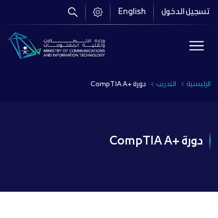
تجاوز
تسجيل الدخول
English
إلى
المحتوى
الرئيسي
Breadcrumb
الرئيسية
التدريب
دورة +CompTIA A
دورة +CompTIA A