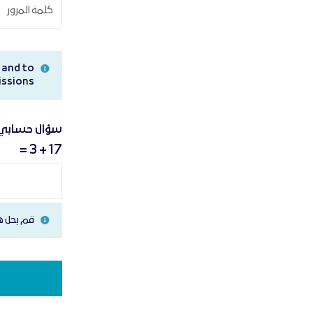
 and to
ssions.
سؤال حسابي 
17 + 3 =
قم بحل هذه