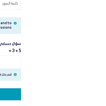
 and to
ssions.
سؤال حسابي 
5 + 3 =
قم بحل هذه